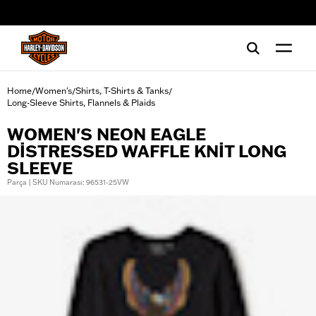
web accessibility
Home
Women's
Shirts, T-Shirts & Tanks
/
/
/
Long-Sleeve Shirts, Flannels & Plaids
WOMEN'S NEON EAGLE
DISTRESSED WAFFLE KNIT LONG
SLEEVE
Parça | SKU Numarası: 96531-25VW