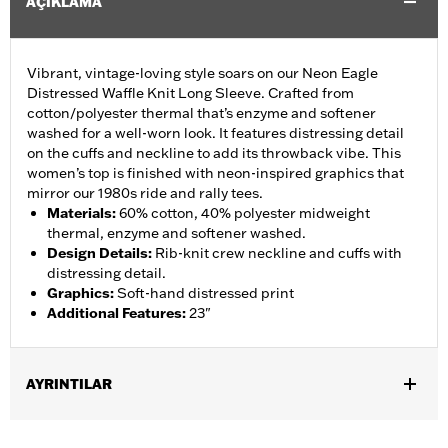
AÇIKLAMA
Vibrant, vintage-loving style soars on our Neon Eagle
Distressed Waffle Knit Long Sleeve. Crafted from
cotton/polyester thermal that’s enzyme and softener
washed for a well-worn look. It features distressing detail
on the cuffs and neckline to add its throwback vibe. This
women’s top is finished with neon-inspired graphics that
mirror our 1980s ride and rally tees.
Materials
:
60% cotton, 40% polyester midweight
thermal, enzyme and softener washed.
Design Details
:
Rib-knit crew neckline and cuffs with
distressing detail.
Graphics
:
Soft-hand distressed print
Additional Features
:
23"
AYRINTILAR
Gender:
Women