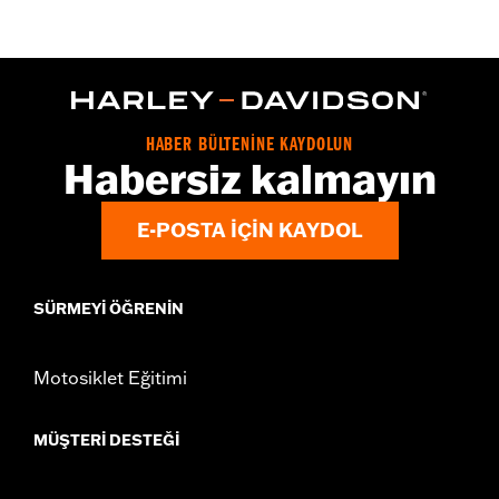
WARRANTY:
2 year limited warranty – Go to
www.h-
d.com/warranty
for full details
Origin:
Imported
HABER BÜLTENİNE KAYDOLUN
Habersiz kalmayın
E-POSTA IÇIN KAYDOL
SÜRMEYI ÖĞRENIN
Motosiklet Eğitimi
MÜŞTERI DESTEĞI