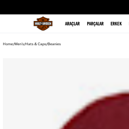
web accessibility
ARAÇLAR
PARÇALAR
ERKEK
Home
Men's
Hats & Caps
Beanies
/
/
/