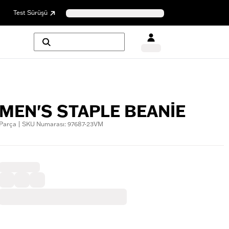
Test Sürüşü
MEN'S STAPLE BEANIE
Parça | SKU Numarası: 97687-23VM