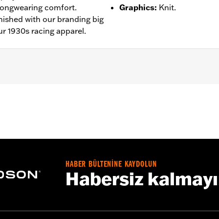
 longwearing comfort.
Graphics
:
Knit.
inished with our branding big
ur 1930s racing apparel.
ntie – Alle Details dazu auf
www.h-d.com/warranty
HABER BÜLTENİNE KAYDOLUN
Habersiz kalmay