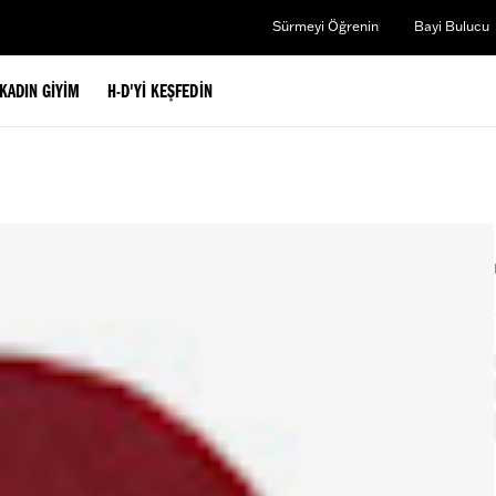
Sürmeyi Öğrenin
Bayi Bulucu
KADIN GIYIM
H-D'YI KEŞFEDIN