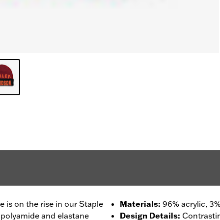
 is on the rise in our Staple
Materials
:
96% acrylic, 3%
of polyamide and elastane
Design Details
:
Contrastin