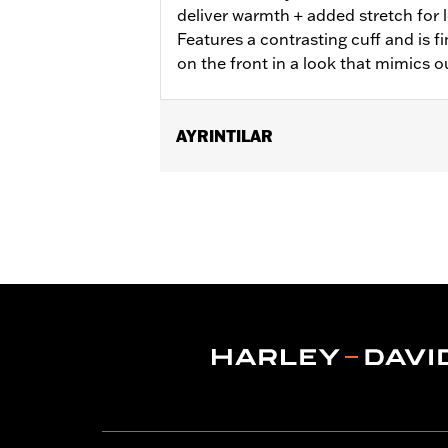
deliver warmth + added stretch for
Features a contrasting cuff and is f
on the front in a look that mimics o
AYRINTILAR
Gender:
Men
WARRANTY:
2 Jahre beschränkte Gara
Origin:
Importiert