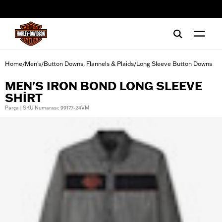
web accessibility
Home
Men's
Button Downs, Flannels & Plaids
Long Sleeve Button Downs
/
/
/
MEN'S IRON BOND LONG SLEEVE
SHIRT
Parça | SKU Numarası: 99177-24VM