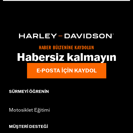
Gender:
Men
,
Functional Features:
Button Front
Pockets
WARRANTY:
2 year limited warranty – Go to
www.h-
d.com/warranty
for full details
Origin:
Imported
HABER BÜLTENİNE KAYDOLUN
Habersiz kalmayın
E-POSTA IÇIN KAYDOL
SÜRMEYI ÖĞRENIN
Motosiklet Eğitimi
MÜŞTERI DESTEĞI