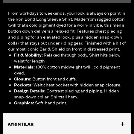
From workdays to weekends, your look is always on point in
the Iron Bond Long Sleeve Shirt. Made from rugged cotton
twill that’s cold pigment dyed for a worn-in vibe, this men’s
button down delivers a relaxed fit. Features chest piecing
and piping for an elevated look, plus a hidden snap-down
collar that stays put under riding gear. Finished with a hit of
our most iconic Bar & Shield on front in distressed print.
Fit & Mobility
:
Relaxed through body. Shirt hits below
waist for length
Materials
:
100% cotton midweight twill, cold pigment
dyed.
Closure
:
Button front and cuffs.
Pockets
:
Welt chest pocket with hidden snap closure.
Design Details
:
Contrast piecing and piping. Hidden
snap-down collar. Shirttail hem.
Graphics
:
Soft-hand print.
AYRINTILAR