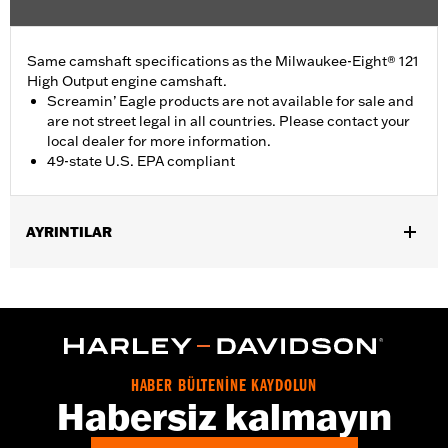
Same camshaft specifications as the Milwaukee-Eight® 121
High Output engine camshaft.
Screamin’ Eagle products are not available for sale and
are not street legal in all countries. Please contact your
local dealer for more information.
49-state U.S. EPA compliant
AYRINTILAR
Fits '24-later FLHX, FLTRX and FLHXU models and '25-later
Softail models. Factory equipment on '24-later FLTRXSTSE and
'26-later FLHXSTSE and FLTRXP and '25-later FXLR and
FXLRST models. Does not fit California models. Does not fit VVT
equipped models.
Installation Instructions
HABER BÜLTENİNE KAYDOLUN
Habersiz kalmayın
ECM Calibration Required:
Yes
Sold In Units:
Each