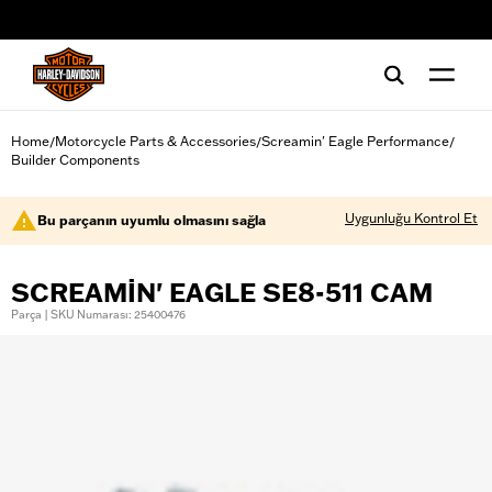
web accessibility
Home
Motorcycle Parts & Accessories
Screamin' Eagle Performance
/
/
/
Builder Components
Uygunluğu Kontrol Et
Bu parçanın uyumlu olmasını sağla
SCREAMIN' EAGLE SE8-511 CAM
Parça | SKU Numarası: 25400476