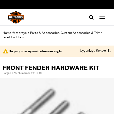
web accessibility
Home
Motorcycle Parts & Accessories
Custom Accessories & Trim
/
/
/
Front End Trim
Uygunluğu Kontrol Et
Bu parçanın uyumlu olmasını sağla
FRONT FENDER HARDWARE KIT
Parça | SKU Numarası: 94415-05