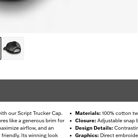
with our Script Trucker Cap.
Materials
:
100% cotton twi
ures like a generous brim for
Closure
:
Adjustable snap 
aximize airflow, and an
Design Details
:
Contrasti
friendly. Its winning look
Graphics
:
Direct embroide