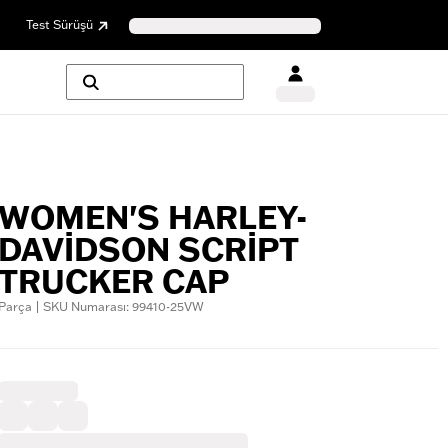
Test Sürüşü
WOMEN'S HARLEY-
DAVIDSON SCRIPT
TRUCKER CAP
Parça | SKU Numarası: 99410-25VW