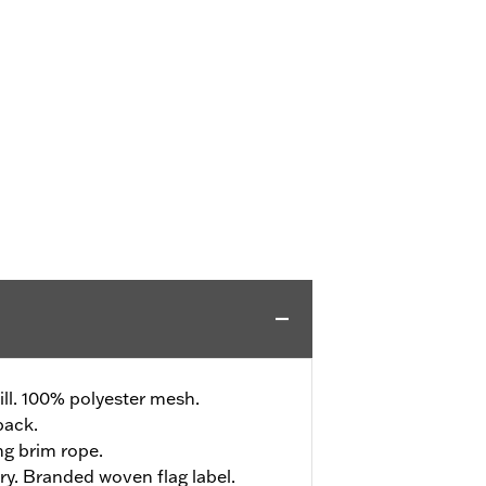
ll. 100% polyester mesh.
back.
ng brim rope.
ry. Branded woven flag label.