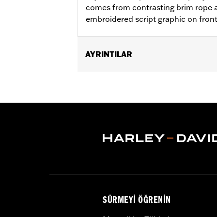
comes from contrasting brim rope a
embroidered script graphic on fron
AYRINTILAR
Gender:
Unisex
WARRANTY:
2 year limited warranty 
Origin:
Imported
SÜRMEYI ÖĞRENIN