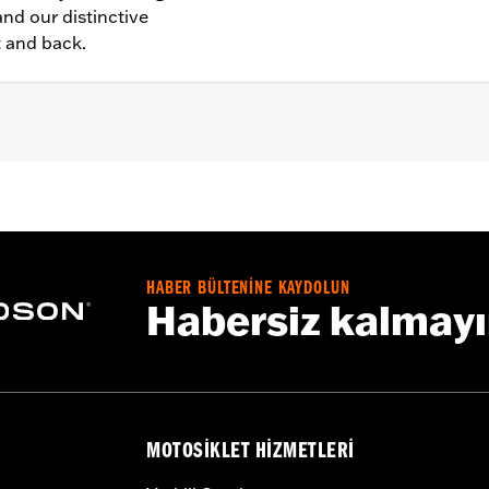
nd our distinctive
t and back.
– Go to
www.h-d.com/warranty
for full details
HABER BÜLTENİNE KAYDOLUN
Habersiz kalmay
MOTOSIKLET HIZMETLERI