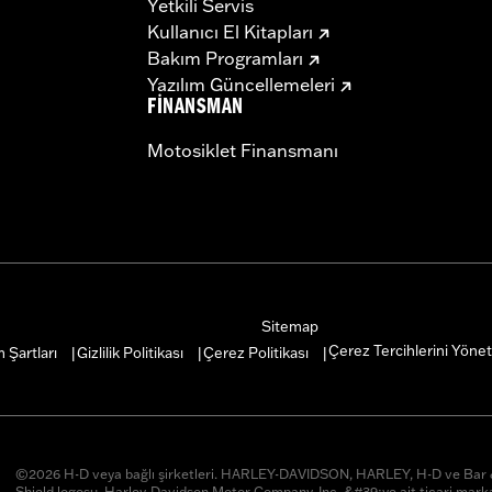
Yetkili Servis
Kullanıcı El Kitapları
Bakım Programları
Yazılım Güncellemeleri
FINANSMAN
Motosiklet Finansmanı
Sitemap
Çerez Tercihlerini Yönet
 Şartları
Gizlilik Politikası
Çerez Politikası
|
|
|
©2026 H-D veya bağlı şirketleri. HARLEY-DAVIDSON, HARLEY, H-D ve Ba
Shield logosu, Harley-Davidson Motor Company, Inc. &#39;ye ait ticari marka