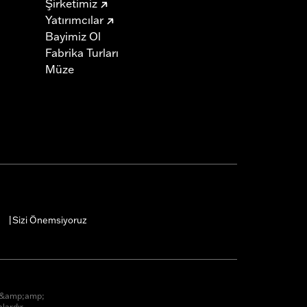
Şirketimiz
Yatırımcılar
Bayimiz Ol
Fabrika Turları
Müze
Sizi Önemsiyoruz
|
r &amp;amp;
lardır.