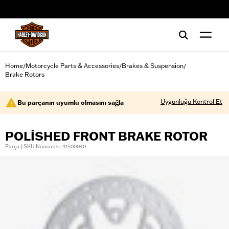
web accessibility
Home
Motorcycle Parts & Accessories
Brakes & Suspension
/
/
/
Brake Rotors
Uygunluğu Kontrol Et
Bu parçanın uyumlu olmasını sağla
POLISHED FRONT BRAKE ROTOR
Parça | SKU Numarası: 41500040