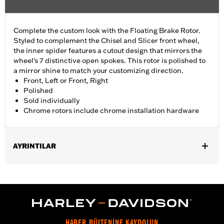
Complete the custom look with the Floating Brake Rotor.
Styled to complement the Chisel and Slicer front wheel,
the inner spider features a cutout design that mirrors the
wheel's 7 distinctive open spokes. This rotor is polished to
a mirror shine to match your customizing direction.
Front, Left or Front, Right
Polished
Sold individually
Chrome rotors include chrome installation hardware
AYRINTILAR
Fits '09-later Touring models equipped with Chisel or Slicer
Custom Front Wheel.
Installation Instructions
Position On Bike:
Front
Side of Bike:
Left or Right
HABER BÜLTENİNE KAYDOLUN