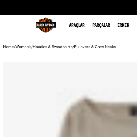
web accessibility
ARAÇLAR
PARÇALAR
ERKEK
Home
Women's
Hoodies & Sweatshirts
Pullovers & Crew Necks
/
/
/