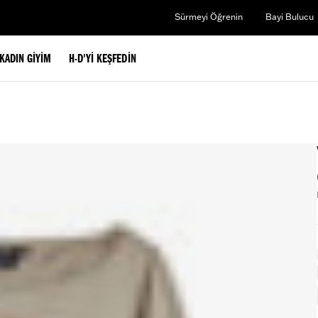
Sürmeyi Öğrenin
Bayi Bulucu
KADIN GIYIM
H-D'YI KEŞFEDIN