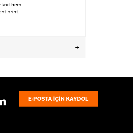
-knit hem.
nt print.
ın
E-POSTA IÇIN KAYDOL