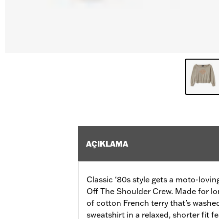
AÇIKLAMA
Classic ‘80s style gets a moto-lovi
Off The Shoulder Crew. Made for l
of cotton French terry that’s washe
sweatshirt in a relaxed, shorter fit f