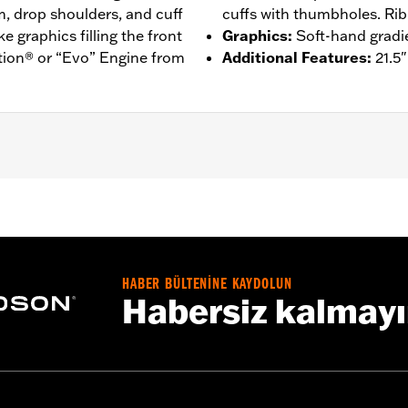
m, drop shoulders, and cuff
cuffs with thumbholes. Rib
 graphics filling the front
Graphics
:
Soft-hand gradie
tion® or “Evo” Engine from
Additional Features
:
21.5"
– Go to
www.h-d.com/warranty
for full details
HABER BÜLTENİNE KAYDOLUN
Habersiz kalmay