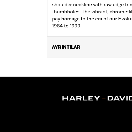
shoulder neckline with raw edge tri
thumbholes. The vibrant, chrome-like
pay homage to the era of our Evolu
1984 to 1999.
AYRINTILAR
Gender:
Women
WARRANTY:
2 year limited warranty 
Origin:
Imported