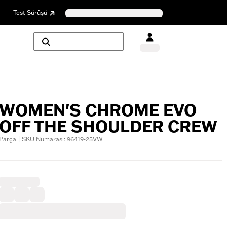
Test Sürüşü
WOMEN'S CHROME EVO
OFF THE SHOULDER CREW
Parça | SKU Numarası: 96419-25VW