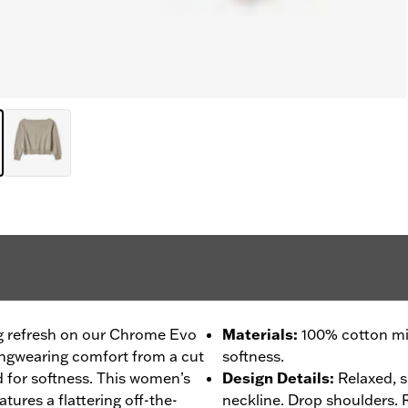
ng refresh on our Chrome Evo
Materials
:
100% cotton mi
ongwearing comfort from a cut
softness.
d for softness. This women’s
Design Details
:
Relaxed, s
eatures a flattering off-the-
neckline. Drop shoulders. 