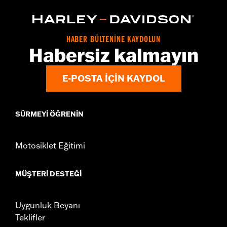
WARRANTY:
,,,,,,,,,,,,,,,,,,,,,,,,,,,,,,,,,,,,,,,,,,,,,,,,,,,,,,,,,,,,,,,,,,,
HABER BÜLTENİNE KAYDOLUN
Habersiz kalmayın
E-POSTA IÇIN KAYDOL
SÜRMEYI ÖĞRENIN
Motosiklet Eğitimi
MÜŞTERI DESTEĞI
Uygunluk Beyanı
Teklifler