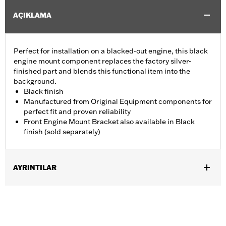
AÇIKLAMA
Perfect for installation on a blacked-out engine, this black
engine mount component replaces the factory silver-
finished part and blends this functional item into the
background.
Black finish
Manufactured from Original Equipment components for
perfect fit and proven reliability
Front Engine Mount Bracket also available in Black
finish (sold separately)
AYRINTILAR
Fits '09-later Touring (except '25-later FLTRXRRSE) models.
Sold In Units:
Each
In the Box:
Engine Mount Tie Link only