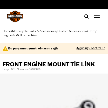
web accessibility
Home
Motorcycle Parts & Accessories
Custom Accessories & Trim
/
/
/
Engine & Mid Frame Trim
Uygunluğu Kontrol Et
Bu parçanın uyumlu olmasını sağla
FRONT ENGINE MOUNT TIE LINK
Parça | SKU Numarası: 16400055