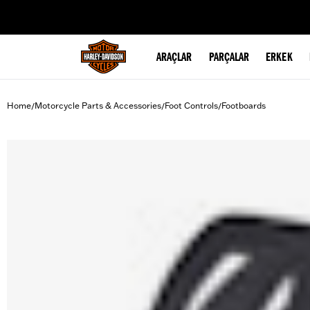
web accessibility
ARAÇLAR
PARÇALAR
ERKEK
Home
Motorcycle Parts & Accessories
Foot Controls
Footboards
/
/
/