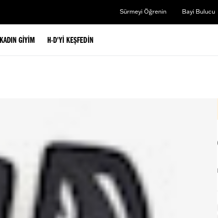
Sürmeyi Öğrenin
Bayi Bulucu
KADIN GIYIM
H-D'YI KEŞFEDIN