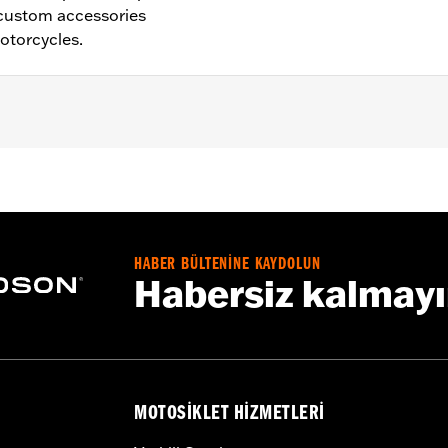
 custom accessories
torcycles.
HABER BÜLTENİNE KAYDOLUN
installation instructions
Habersiz kalmay
MOTOSIKLET HIZMETLERI