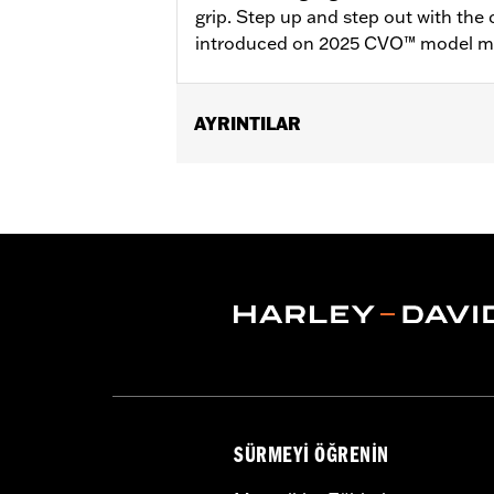
grip. Step up and step out with the
introduced on 2025 CVO™ model mo
AYRINTILAR
Fits '26-later Trike models.
Installation Instructions
Collection:
Carbide
Rider Position:
Passenger
Sold In Units:
Pair
In the Box:
Left and right footboards, 
SÜRMEYI ÖĞRENIN