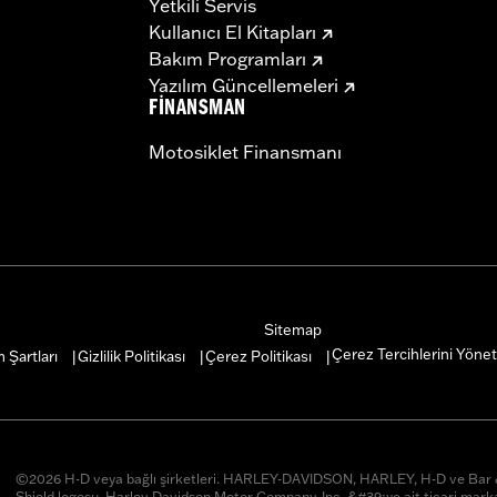
Yetkili Servis
Kullanıcı El Kitapları
Bakım Programları
Yazılım Güncellemeleri
FINANSMAN
Motosiklet Finansmanı
Sitemap
Çerez Tercihlerini Yönet
 Şartları
Gizlilik Politikası
Çerez Politikası
|
|
|
©2026 H-D veya bağlı şirketleri. HARLEY-DAVIDSON, HARLEY, H-D ve Ba
Shield logosu, Harley-Davidson Motor Company, Inc. &#39;ye ait ticari marka