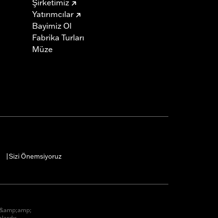
Şirketimiz
Yatırımcılar
Bayimiz Ol
Fabrika Turları
Müze
Sizi Önemsiyoruz
|
r &amp;amp;
lardır.