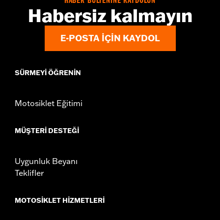
HABER BÜLTENİNE KAYDOLUN
Habersiz kalmayın
E-POSTA IÇIN KAYDOL
SÜRMEYI ÖĞRENIN
Motosiklet Eğitimi
MÜŞTERI DESTEĞI
Uygunluk Beyanı
Teklifler
MOTOSIKLET HIZMETLERI