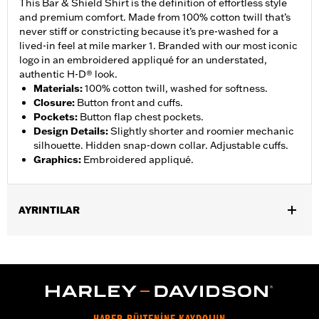
This Bar & Shield Shirt is the definition of effortless style
and premium comfort. Made from 100% cotton twill that’s
never stiff or constricting because it’s pre-washed for a
lived-in feel at mile marker 1. Branded with our most iconic
logo in an embroidered appliqué for an understated,
authentic H-D® look.
Materials
:
100% cotton twill, washed for softness.
Closure
:
Button front and cuffs.
Pockets
:
Button flap chest pockets.
Design Details
:
Slightly shorter and roomier mechanic
silhouette. Hidden snap-down collar. Adjustable cuffs.
Graphics
:
Embroidered appliqué.
AYRINTILAR
Gender:
Men
,
Functional Features:
Button Front
Adjustable Sleeve Cuffs
WARRANTY:
2 year limited warranty – Go to
www.h-
d.com/warranty
for full details
Origin:
Imported