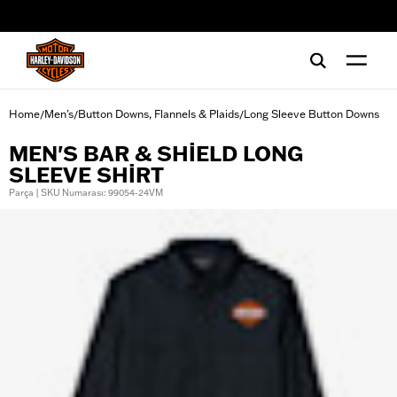
web accessibility
Home
Men's
Button Downs, Flannels & Plaids
Long Sleeve Button Downs
/
/
/
MEN'S BAR & SHIELD LONG
SLEEVE SHIRT
Parça | SKU Numarası: 99054-24VM