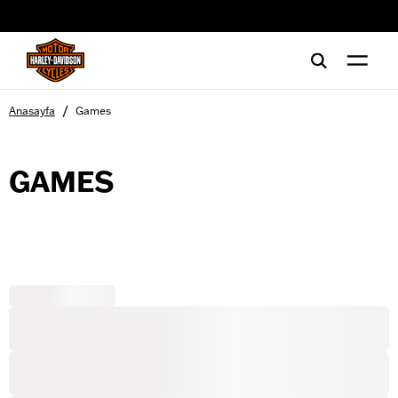
web accessibility
/
Anasayfa
Games
GAMES