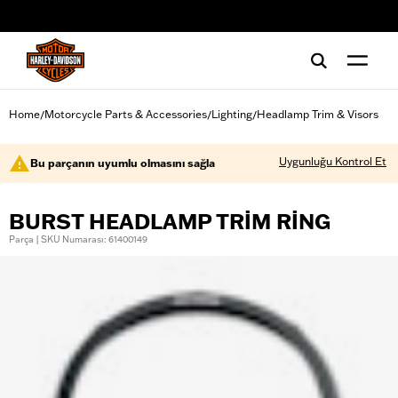
web accessibility
Home
Motorcycle Parts & Accessories
Lighting
Headlamp Trim & Visors
/
/
/
Uygunluğu Kontrol Et
Bu parçanın uyumlu olmasını sağla
BURST HEADLAMP TRIM RING
Parça | SKU Numarası: 61400149