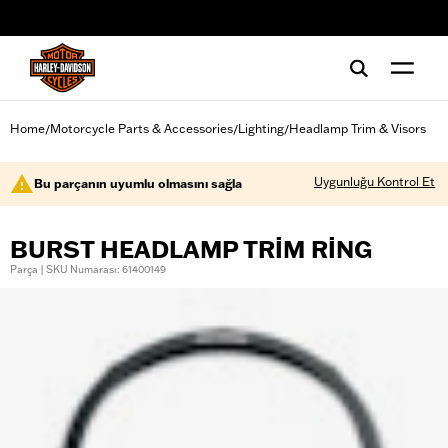
web accessibility
Home
Motorcycle Parts & Accessories
Lighting
Headlamp Trim & Visors
/
/
/
Uygunluğu Kontrol Et
Bu parçanın uyumlu olmasını sağla
BURST HEADLAMP TRIM RING
Parça | SKU Numarası: 61400149