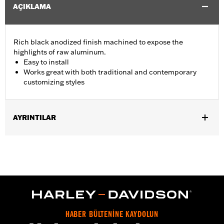
AÇIKLAMA
Rich black anodized finish machined to expose the
highlights of raw aluminum.
Easy to install
Works great with both traditional and contemporary
customizing styles
AYRINTILAR
Fits '96-'13 Electra Glide®, Street Glide® and Trike models
(except '11-'13 FLHTCUSE and '11 FLHXSE). Does not fit with
Fairing Bra P/N 57800-00. Does not fit with accessory headlamp
P/Ns 67700040A, 73390-10A and 90050-02A.
Installation Instructions
Collection:
Burst
Sold In Units:
Each
HABER BÜLTENİNE KAYDOLUN
In the Box:
Trim ring only