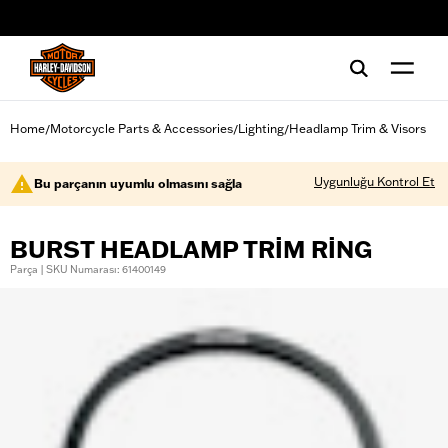
web accessibility
Home
Motorcycle Parts & Accessories
Lighting
Headlamp Trim & Visors
/
/
/
Uygunluğu Kontrol Et
Bu parçanın uyumlu olmasını sağla
BURST HEADLAMP TRIM RING
Parça | SKU Numarası: 61400149