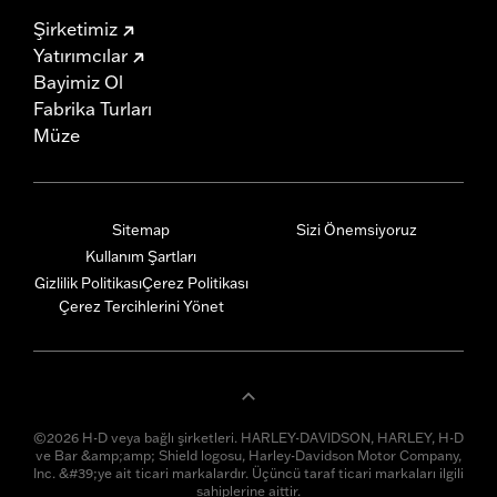
Şirketimiz
Yatırımcılar
Bayimiz Ol
Fabrika Turları
Müze
Sitemap
Sizi Önemsiyoruz
Kullanım Şartları
Gizlilik Politikası
Çerez Politikası
Çerez Tercihlerini Yönet
©2026 H-D veya bağlı şirketleri. HARLEY-DAVIDSON, HARLEY, H-D
ve Bar &amp;amp; Shield logosu, Harley-Davidson Motor Company,
Inc. &#39;ye ait ticari markalardır. Üçüncü taraf ticari markaları ilgili
sahiplerine aittir.