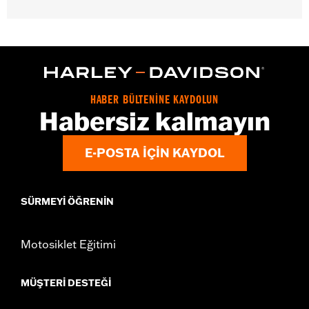
Gender:
Unisex
Functional Features:
Medium Check-In
Dimension Description:
28" x 17" x 11"
HABER BÜLTENİNE KAYDOLUN
Habersiz kalmayın
E-POSTA IÇIN KAYDOL
SÜRMEYI ÖĞRENIN
Motosiklet Eğitimi
MÜŞTERI DESTEĞI