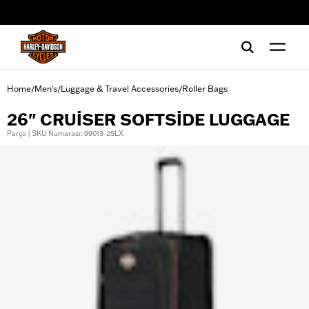
web accessibility
Home
Men's
Luggage & Travel Accessories
Roller Bags
/
/
/
26" CRUISER SOFTSIDE LUGGAGE
Parça | SKU Numarası: 99013-25LX