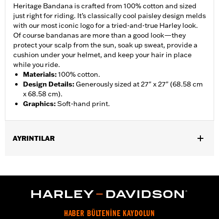
Heritage Bandana is crafted from 100% cotton and sized
just right for riding. It’s classically cool paisley design melds
with our most iconic logo for a tried-and-true Harley look.
Of course bandanas are more than a good look—they
protect your scalp from the sun, soak up sweat, provide a
cushion under your helmet, and keep your hair in place
while you ride.
Materials
:
100% cotton.
Design Details
:
Generously sized at 27" x 27" (68.58 cm
x 68.58 cm).
Graphics
:
Soft-hand print.
AYRINTILAR
Gender:
Women
WARRANTY:
2 year limited warranty � Go to
www.h-
d.com/warranty
for full details
Origin:
Imported
HABER BÜLTENİNE KAYDOLUN