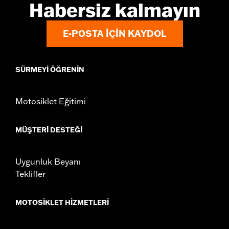
Habersiz kalmayın
E-POSTA IÇIN KAYDOL
SÜRMEYI ÖĞRENIN
Motosiklet Eğitimi
MÜŞTERI DESTEĞI
Uygunluk Beyanı
Teklifler
MOTOSIKLET HIZMETLERI