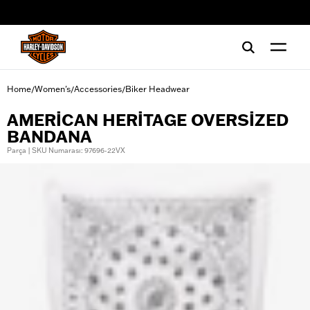
web accessibility
Home
Women's
Accessories
Biker Headwear
/
/
/
AMERICAN HERITAGE OVERSIZED
BANDANA
Parça | SKU Numarası: 97696-22VX