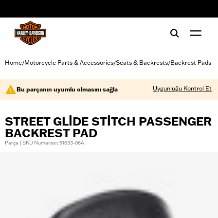
web accessibility
Home
Motorcycle Parts & Accessories
Seats & Backrests
Backrest Pads
/
/
/
Uygunluğu Kontrol Et
Bu parçanın uyumlu olmasını sağla
STREET GLIDE STITCH PASSENGER
BACKREST PAD
Parça | SKU Numarası: 51633-06A