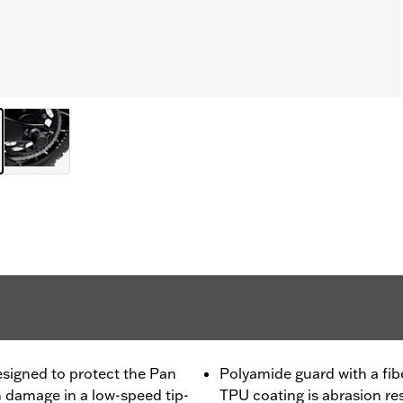
esigned to protect the Pan
Polyamide guard with a fib
 damage in a low-speed tip-
TPU coating is abrasion re