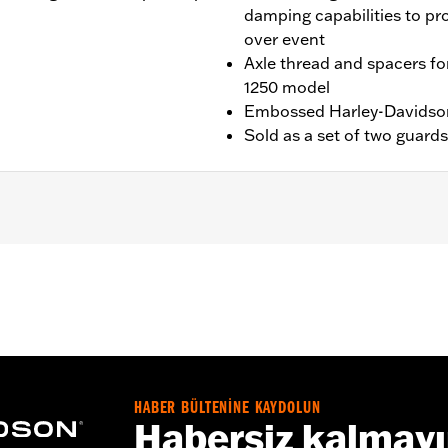
damping capabilities to pro
over event
Axle thread and spacers fo
1250 model
Embossed Harley-Davidson
Sold as a set of two guards
els.
 and installation instructions
– Go to
www.h-d.com/warranty
for full details
HABER BÜLTENİNE KAYDOLUN
Habersiz kalmay