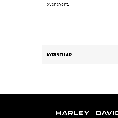
over event.
AYRINTILAR
Fits '21-later RA1250 and RA1250S mod
Installation Instructions
Sold In Units:
Pair
In the Box:
Guards, mounting hardware
WARRANTY:
2 year limited warranty 