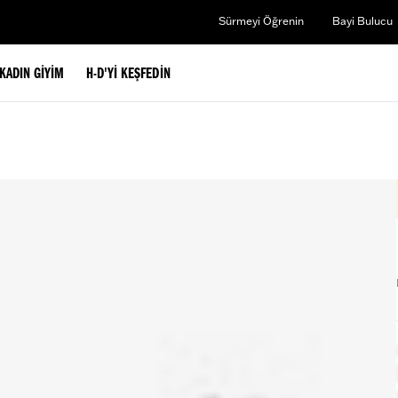
Sürmeyi Öğrenin
Bayi Bulucu
KADIN GIYIM
H-D'YI KEŞFEDIN