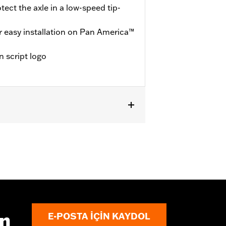
tect the axle in a low-speed tip-
r easy installation on Pan America™
 script logo
ın
E-POSTA IÇIN KAYDOL