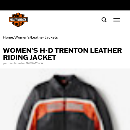
web accessibility
Home
Women's
Leather Jackets
/
/
WOMEN'S H-D TRENTON LEATHER
RIDING JACKET
partSkuNumber 97016-25VW