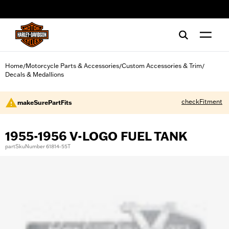
web accessibility
Home
Motorcycle Parts & Accessories
Custom Accessories & Trim
/
/
/
Decals & Medallions
checkFitment
makeSurePartFits
1955-1956 V-LOGO FUEL TANK
partSkuNumber 61814-55T