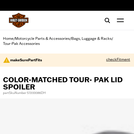
web accessibility
Home
Motorcycle Parts & Accessories
Bags, Luggage & Racks
/
/
/
Tour-Pak Accessories
checkFitment
makeSurePartFits
COLOR-MATCHED TOUR- PAK LID
SPOILER
partSkuNumber 57200086DH