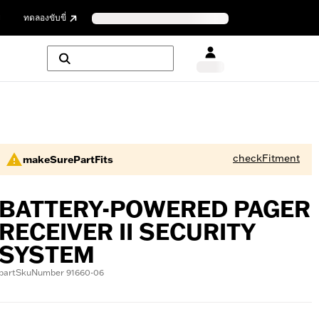
ย
ทดลองขับขี่
checkFitment
makeSurePartFits
BATTERY-POWERED PAGER
RECEIVER II SECURITY
SYSTEM
partSkuNumber 91660-06