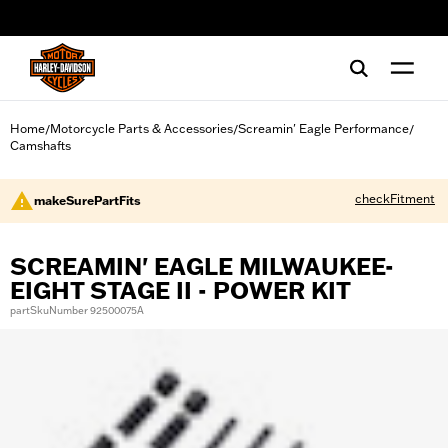
web accessibility
Home
Motorcycle Parts & Accessories
Screamin' Eagle Performance
/
/
/
Camshafts
checkFitment
makeSurePartFits
SCREAMIN' EAGLE MILWAUKEE-
EIGHT STAGE II - POWER KIT
partSkuNumber 92500075A