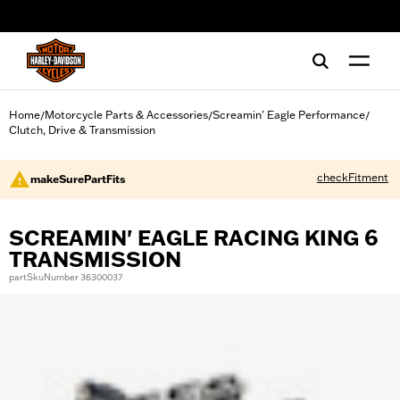
web accessibility
Home
Motorcycle Parts & Accessories
Screamin' Eagle Performance
/
/
/
Clutch, Drive & Transmission
checkFitment
makeSurePartFits
SCREAMIN' EAGLE RACING KING 6
TRANSMISSION
partSkuNumber 36300037