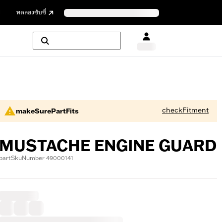
ย
ทดลองขับขี่
checkFitment
makeSurePartFits
MUSTACHE ENGINE GUARD
partSkuNumber 49000141