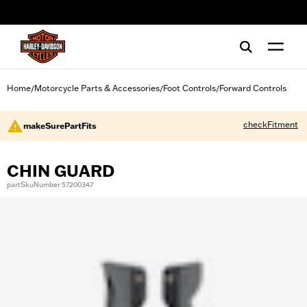
web accessibility
Home
Motorcycle Parts & Accessories
Foot Controls
Forward Controls
/
/
/
checkFitment
makeSurePartFits
CHIN GUARD
partSkuNumber 57200347