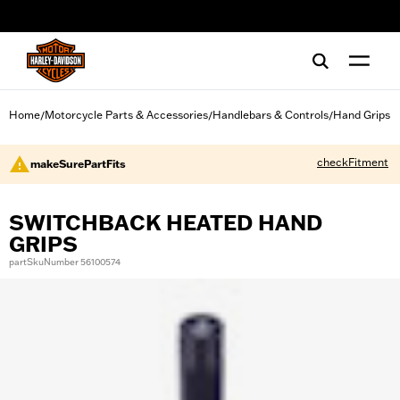
web accessibility
Home
Motorcycle Parts & Accessories
Handlebars & Controls
Hand Grips
/
/
/
checkFitment
makeSurePartFits
SWITCHBACK HEATED HAND
GRIPS
partSkuNumber 56100574