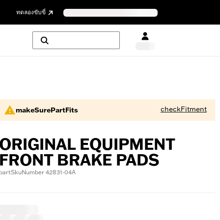
ย
ทดลองขับขี่
checkFitment
makeSurePartFits
ORIGINAL EQUIPMENT
FRONT BRAKE PADS
partSkuNumber 42831-04A