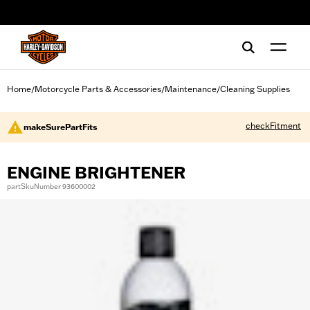
web accessibility
Home
Motorcycle Parts & Accessories
Maintenance
Cleaning Supplies
/
/
/
checkFitment
makeSurePartFits
ENGINE BRIGHTENER
partSkuNumber 93600002