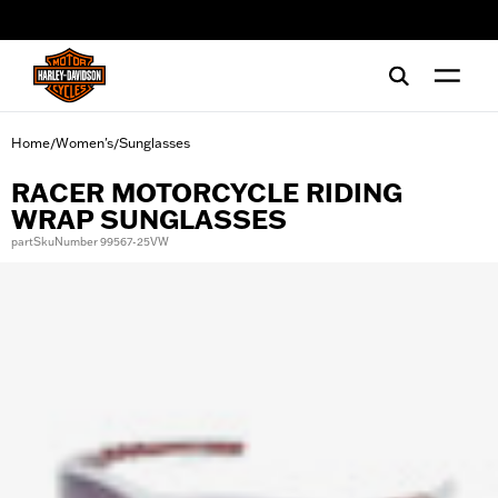
web accessibility
Home
Women's
Sunglasses
/
/
RACER MOTORCYCLE RIDING
WRAP SUNGLASSES
partSkuNumber 99567-25VW