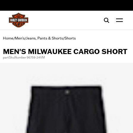
web accessibility
Home
Men's
Jeans, Pants & Shorts
Shorts
/
/
/
MEN'S MILWAUKEE CARGO SHORT
partSkuNumber 96759-24VM