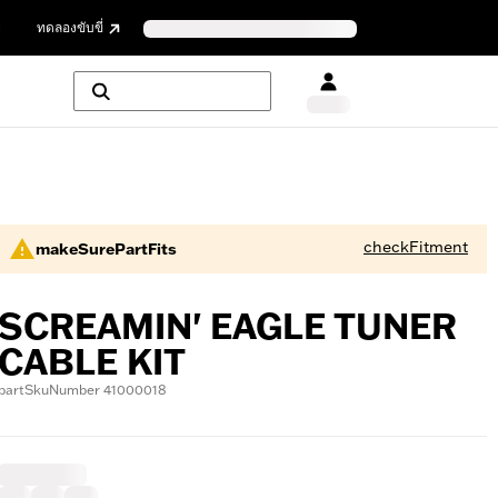
ย
ทดลองขับขี่
checkFitment
makeSurePartFits
SCREAMIN' EAGLE TUNER
CABLE KIT
partSkuNumber 41000018