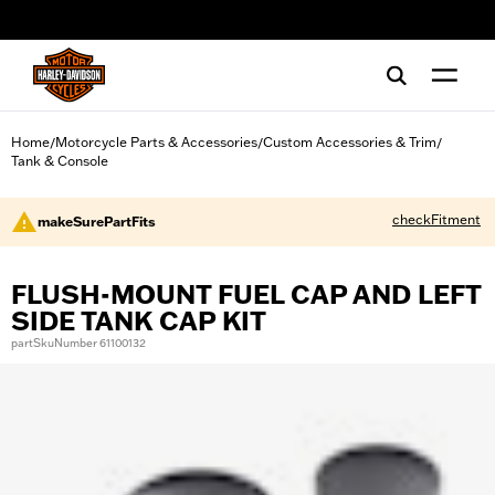
web accessibility
Home
Motorcycle Parts & Accessories
Custom Accessories & Trim
/
/
/
Tank & Console
checkFitment
makeSurePartFits
FLUSH-MOUNT FUEL CAP AND LEFT
SIDE TANK CAP KIT
partSkuNumber 61100132