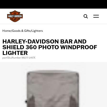
web accessibility
Home
Goods & Gifts
Lighters
/
/
HARLEY-DAVIDSON BAR AND
SHIELD 360 PHOTO WINDPROOF
LIGHTER
partSkuNumber 98277-24VX