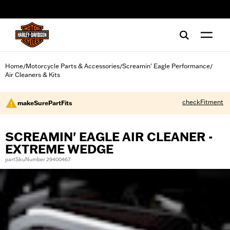
web accessibility
Home
Motorcycle Parts & Accessories
Screamin' Eagle Performance
/
/
/
Air Cleaners & Kits
checkFitment
makeSurePartFits
SCREAMIN' EAGLE AIR CLEANER -
EXTREME WEDGE
partSkuNumber 29400467