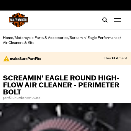
web accessibility
Home
Motorcycle Parts & Accessories
Screamin' Eagle Performance
/
/
/
Air Cleaners & Kits
checkFitment
makeSurePartFits
SCREAMIN’ EAGLE ROUND HIGH-
FLOW AIR CLEANER - PERIMETER
BOLT
partSkuNumber 29400356