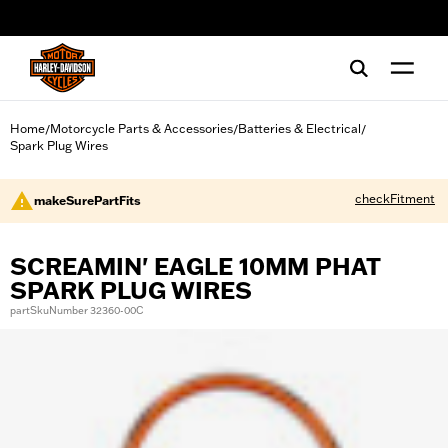
web accessibility
Home
Motorcycle Parts & Accessories
Batteries & Electrical
/
/
/
Spark Plug Wires
checkFitment
makeSurePartFits
SCREAMIN' EAGLE 10MM PHAT
SPARK PLUG WIRES
partSkuNumber 32360-00C