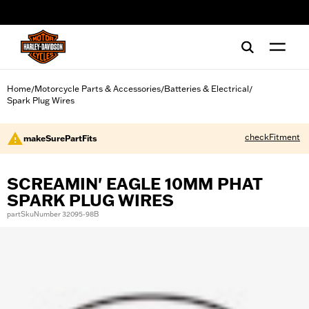
web accessibility
Home
Motorcycle Parts & Accessories
Batteries & Electrical
/
/
/
Spark Plug Wires
checkFitment
makeSurePartFits
SCREAMIN' EAGLE 10MM PHAT
SPARK PLUG WIRES
partSkuNumber 32095-98B