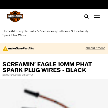
web accessibility
Home
Motorcycle Parts & Accessories
Batteries & Electrical
/
/
/
Spark Plug Wires
checkFitment
makeSurePartFits
SCREAMIN' EAGLE 10MM PHAT
SPARK PLUG WIRES - BLACK
partSkuNumber 31600111A