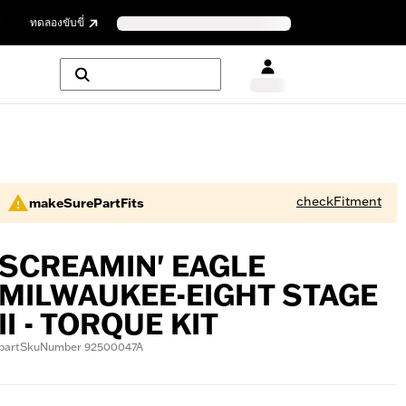
ย
ทดลองขับขี่
checkFitment
makeSurePartFits
SCREAMIN' EAGLE
MILWAUKEE-EIGHT STAGE
II - TORQUE KIT
partSkuNumber 92500047A