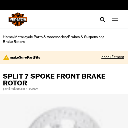
web accessibility
Home
Motorcycle Parts & Accessories
Brakes & Suspension
/
/
/
Brake Rotors
checkFitment
makeSurePartFits
SPLIT 7 SPOKE FRONT BRAKE
ROTOR
partSkuNumber 41500107