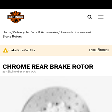
web accessibility
Home
Motorcycle Parts & Accessories
Brakes & Suspension
/
/
/
Brake Rotors
checkFitment
makeSurePartFits
CHROME REAR BRAKE ROTOR
partSkuNumber 44359-00A