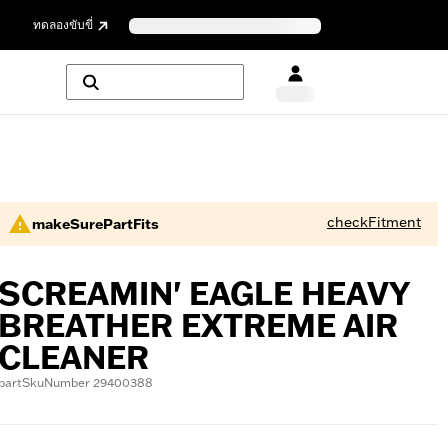
ย
ทดลองขับขี่
checkFitment
makeSurePartFits
SCREAMIN' EAGLE HEAVY
BREATHER EXTREME AIR
CLEANER
partSkuNumber 29400388