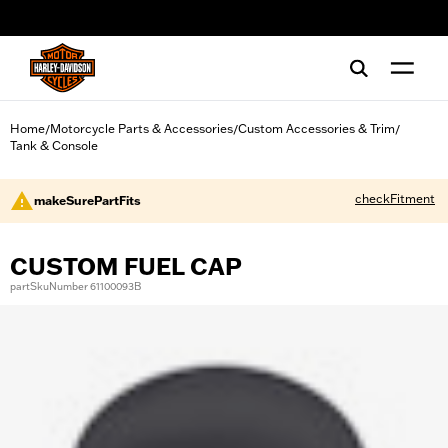
web accessibility
Home
Motorcycle Parts & Accessories
Custom Accessories & Trim
/
/
/
Tank & Console
checkFitment
makeSurePartFits
CUSTOM FUEL CAP
partSkuNumber 61100093B