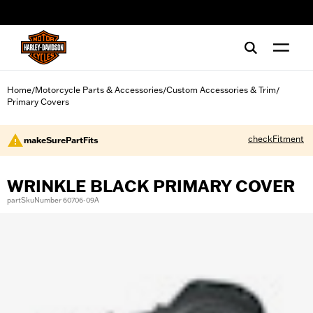
web accessibility
Home
Motorcycle Parts & Accessories
Custom Accessories & Trim
/
/
/
Primary Covers
checkFitment
makeSurePartFits
WRINKLE BLACK PRIMARY COVER
partSkuNumber 60706-09A