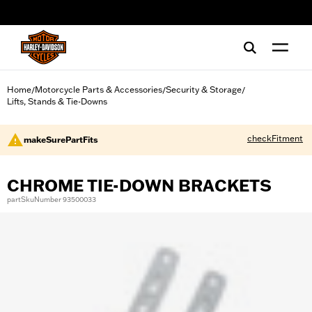
web accessibility
Home
Motorcycle Parts & Accessories
Security & Storage
/
/
/
Lifts, Stands & Tie-Downs
checkFitment
makeSurePartFits
CHROME TIE-DOWN BRACKETS
partSkuNumber 93500033