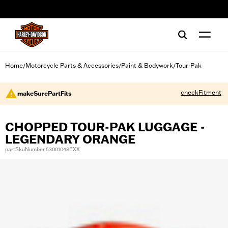
web accessibility
Home
Motorcycle Parts & Accessories
Paint & Bodywork
Tour-Pak
/
/
/
checkFitment
makeSurePartFits
CHOPPED TOUR-PAK LUGGAGE -
LEGENDARY ORANGE
partSkuNumber 53001048EXX