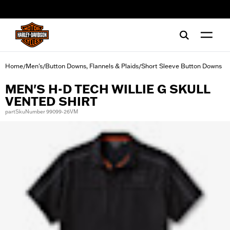
web accessibility
Home
Men's
Button Downs, Flannels & Plaids
Short Sleeve Button Downs
/
/
/
MEN'S H-D TECH WILLIE G SKULL
VENTED SHIRT
partSkuNumber 99099-26VM