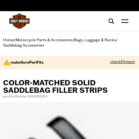
web accessibility
Home
Motorcycle Parts & Accessories
Bags, Luggage & Racks
/
/
/
Saddlebag Accessories
checkFitment
makeSurePartFits
COLOR-MATCHED SOLID
SADDLEBAG FILLER STRIPS
partSkuNumber 90200872DH